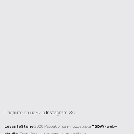
Следите за нами в
Instagram >>>
LevanteStone
2020 Разработка и поддержка
-web-
TODAY
studio
. Разработка и продвижение сайтов.