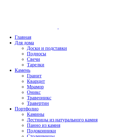
Главная
Для дома
Доски и подставки
Подносы
Свечи
Тарелки
Камень
Гранит
Кварцит
Мрамор
Оникс
Травеоникс
Травертин
Портфолио
Камины
Лестницы из натурального камня
Панно из камня
Подоконники
Столешницы