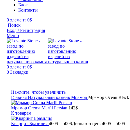
Блог
Контакты
0
элемент
0
$
Поиск
Вход / Регистрация
Меню
0
элемент
0
$
0
Закладки
Нажмите, чтобы увеличить
Главная
Натуральный камень
Мрамор
Мрамор Ocean Black
Мрамор Crema Marfil Persian
142
$
К товарам
Кварцит Бразилия
460
$
–
500
$
Диапазон цен: 460$ – 500$